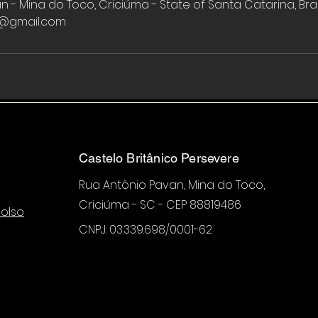
 - Mina do Toco, Criciúma - State of Santa Catarina, Braz
o@gmail.com
Castelo Britânico Persevere
Rua Antônio Pavan, Mina do Toco,
Criciúma - SC - CEP 88819486
olso
CNPJ: 03.339.698/0001-62