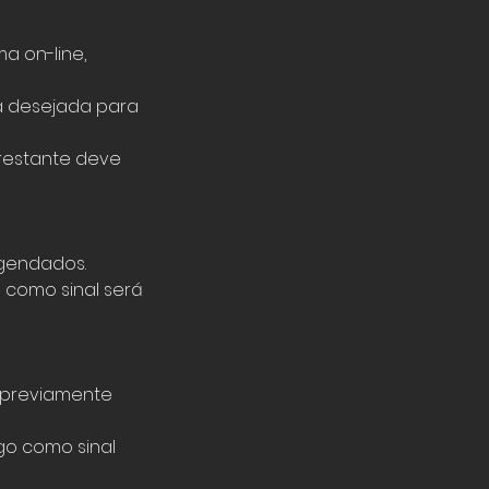
a on-line,
a desejada para
 restante deve
agendados.
 como sinal será
 previamente
go como sinal