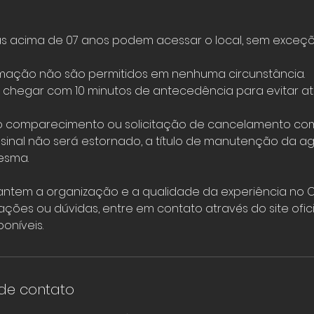
as acima de 07 anos podem acessar o local, sem exceçõ
timação não são permitidos em nenhuma circunstância.
hegar com 10 minutos de antecedência para evitar atr
o comparecimento ou solicitação de cancelamento co
o sinal não será estornado, a título de manutenção da 
esma.
antem a organização e a qualidade da experiência no Ca
ações ou dúvidas, entre em contato através do site ofic
oníveis.
de contato