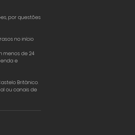
es, por questões
asos no início
m menos de 24
agenda e
stelo Britânico.
ial ou canais de