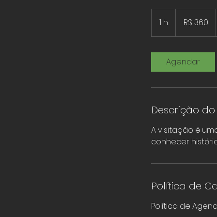
360
Reais
1 h
1
R$ 360
brasileiros
Agendar
Descrição do 
A visitação é u
conhecer históri
Política de 
Política de Ag