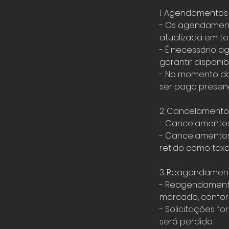
1. Agendamentos
- Os agendamento
atualizada em te
- É necessário 
garantir disponib
- No momento da 
ser pago presenc
2. Cancelamento
- Cancelamentos 
- Cancelamentos
retido como taxa
3. Reagendamen
- Reagendamento
marcado, conform
- Solicitações f
será perdido.